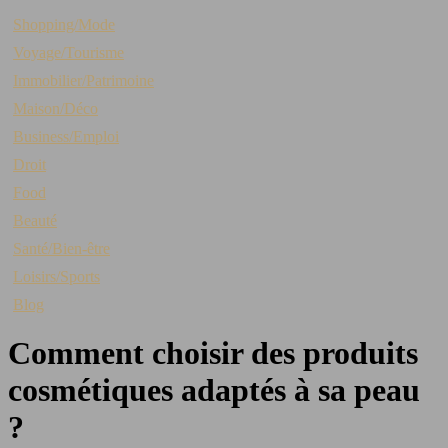
Shopping/Mode
Voyage/Tourisme
Immobilier/Patrimoine
Maison/Déco
Business/Emploi
Droit
Food
Beauté
Santé/Bien-être
Loisirs/Sports
Blog
Comment choisir des produits
cosmétiques adaptés à sa peau
?