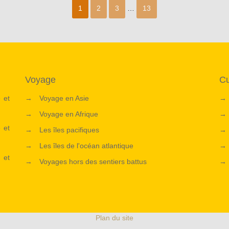
1
2
3
…
13
Voyage
Cu
 et
→
Voyage en Asie
→
→
Voyage en Afrique
→
 et
→
Les îles pacifiques
→
→
Les îles de l'océan atlantique
→
 et
→
Voyages hors des sentiers battus
→
Plan du site