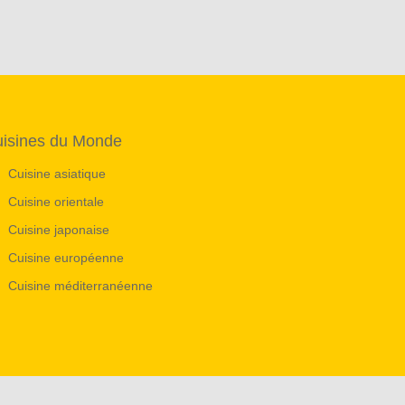
isines du Monde
Cuisine asiatique
Cuisine orientale
Cuisine japonaise
Cuisine européenne
Cuisine méditerranéenne