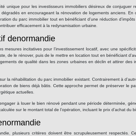
é unique pour les investisseurs immobiliers désireux de conjuguer ren
les dégradés en encourageant la rénovation de logements anciens. En o
ration du parc immobilier tout en bénéficiant d’une réduction d’impôts 
ontribuer efficacement à la redynamisation urbaine.
tif denormandie
es mesures incitatives pour l’investissement locatif, avec une spécific
uste, de le rénover, puis de le mettre en location tout en bénéficiant 
 logements de qualité dans les zones urbaines en déclin et attirer des
ur la réhabilitation du parc immobilier existant. Contrairement à d’autr
lioration de biens déjà bâtis. Cette approche permet de préserver le pat
gétique actuelles.
it s’engager à louer le bien rénové pendant une période déterminée, gé
alculée sur le montant total de l’opération, incluant le prix d’achat du 
 denormandie
ndie, plusieurs critères doivent être scrupuleusement respectés. Ces