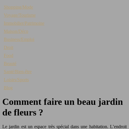
Shopping/Mode
Voyage/Tourisme
Immobilier/Patrimoine
Maison/Déco
Business/Emploi
Droit
Food
Beauté
Santé/Bien-être
Loisirs/Sports
Blog
Comment faire un beau jardin
de fleurs ?
Le jardin est un espace très spécial dans une habitation. L’endroit