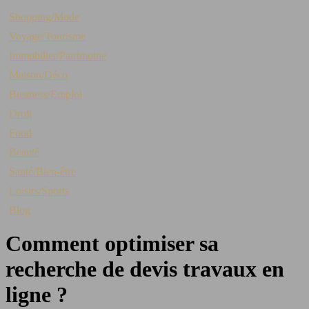
Shopping/Mode
Voyage/Tourisme
Immobilier/Patrimoine
Maison/Déco
Business/Emploi
Droit
Food
Beauté
Santé/Bien-être
Loisirs/Sports
Blog
Comment optimiser sa
recherche de devis travaux en
ligne ?