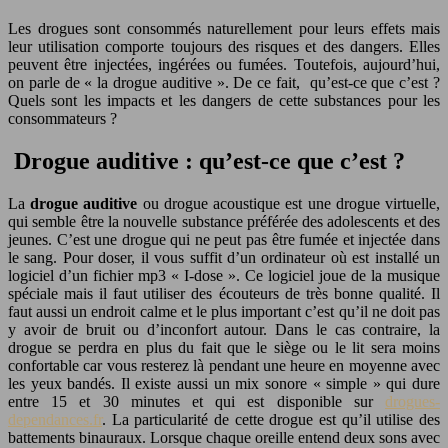
Les drogues sont consommés naturellement pour leurs effets mais
leur utilisation comporte toujours des risques et des dangers. Elles
peuvent être injectées, ingérées ou fumées. Toutefois, aujourd’hui,
on parle de « la drogue auditive ». De ce fait, qu’est-ce que c’est ?
Quels sont les impacts et les dangers de cette substances pour les
consommateurs ?
Drogue auditive : qu’est-ce que c’est ?
La
drogue
auditive
ou drogue acoustique est une drogue virtuelle,
qui semble être la nouvelle substance préférée des adolescents et des
jeunes. C’est une drogue qui ne peut pas être fumée et injectée dans
le sang. Pour doser, il vous suffit d’un ordinateur où est installé un
logiciel d’un fichier mp3 « I-dose ». Ce logiciel joue de la musique
spéciale mais il faut utiliser des écouteurs de très bonne qualité. Il
faut aussi un endroit calme et le plus important c’est qu’il ne doit pas
y avoir de bruit ou d’inconfort autour. Dans le cas contraire, la
drogue se perdra en plus du fait que le siège ou le lit sera moins
confortable car vous resterez là pendant une heure en moyenne avec
les yeux bandés. Il existe aussi un mix sonore « simple » qui dure
entre 15 et 30 minutes et qui est disponible sur
drogues-
dependances.fr
. La particularité de cette drogue est qu’il utilise des
battements binauraux. Lorsque chaque oreille entend deux sons avec