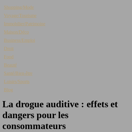
Shopping/Mode
Voyage/Tourisme
Immobilier/Patrimoine
Maison/Déco
Business/Emploi
Droit
Food
Beauté
Santé/Bien-être
Loisirs/Sports
Blog
La drogue auditive : effets et
dangers pour les
consommateurs