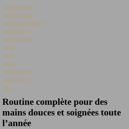
Shopping/Mode
Voyage/Tourisme
Immobilier/Patrimoine
Maison/Déco
Business/Emploi
Droit
Food
Beauté
Santé/Bien-être
Loisirs/Sports
Blog
Routine complète pour des
mains douces et soignées toute
l’année