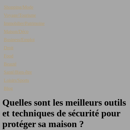
Shopping/Mode
Voyage/Tourisme
Immobilier/Patrimoine
Maison/Déco
Business/Emploi
Droit
Food
Beauté
Santé/Bien-être
Loisirs/Sports
Blog
Quelles sont les meilleurs outils
et techniques de sécurité pour
protéger sa maison ?