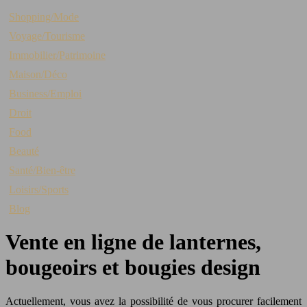
Shopping/Mode
Voyage/Tourisme
Immobilier/Patrimoine
Maison/Déco
Business/Emploi
Droit
Food
Beauté
Santé/Bien-être
Loisirs/Sports
Blog
Vente en ligne de lanternes,
bougeoirs et bougies design
Actuellement, vous avez la possibilité de vous procurer facilement