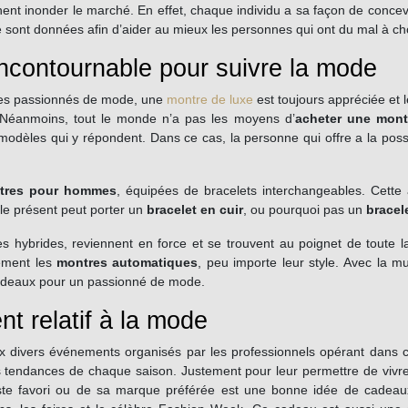
nt inonder le marché. En effet, chaque individu a sa façon de concevoir 
t données afin d’aider au mieux les personnes qui ont du mal à choisi
incontournable pour suivre la mode
mmes passionnés de mode, une
montre de luxe
est toujours appréciée et l
. Néanmoins, tout le monde n’a pas les moyens d’
acheter une mont
s modèles qui y répondent. Dans ce cas, la personne qui offre a la possi
tres pour hommes
, équipées de bracelets interchangeables. Cette
 le présent peut porter un
bracelet en cuir
, ou pourquoi pas un
bracel
es hybrides, reviennent en force et se trouvent au poignet de toute 
ement les
montres automatiques
, peu importe leur style.
Avec la mul
cadeaux pour un passionné de mode.
t relatif à la mode
ivers événements organisés par les professionnels opérant dans ce 
les tendances de chaque saison. Justement pour leur permettre de viv
yliste favori ou de sa marque préférée est une bonne idée de cadea