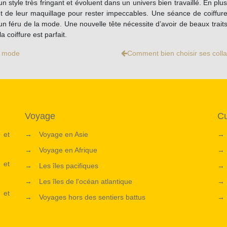
yle très fringant et évoluent dans un univers bien travaillé. En pl
t de leur maquillage pour rester impeccables. Une séance de coiffure,
un féru de la mode. Une nouvelle tête nécessite d’avoir de beaux traits
 coiffure est parfait.
e mode
Comment bien choisir ses colla
Voyage
Cu
 et
→
Voyage en Asie
→
→
Voyage en Afrique
→
 et
→
Les îles pacifiques
→
→
Les îles de l'océan atlantique
→
 et
→
Voyages hors des sentiers battus
→