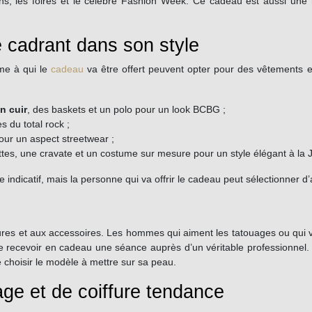
s, les foires et le célèbre Fashion Week. Ce cadeau est aussi une m
 cadrant dans son style
me à qui le
cadeau
va être offert peuvent opter pour des vêtements et
n cuir
, des baskets et un polo pour un look BCBG ;
s du total rock ;
ur un aspect streetwear ;
ttes, une cravate et un costume sur mesure pour un style élégant à la
indicatif, mais la personne qui va offrir le cadeau peut sélectionner d’
es et aux accessoires. Les hommes qui aiment les tatouages ou qui v
e recevoir en cadeau une séance auprès d’un véritable professionnel. Il 
de choisir le modèle à mettre sur sa peau.
ge et de coiffure tendance